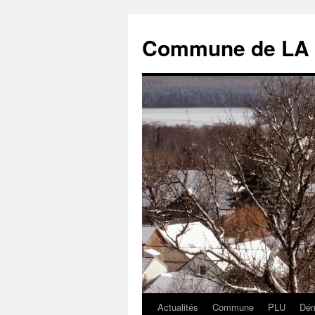
Commune de LA
Actualités
Commune
PLU
Dém
Aller