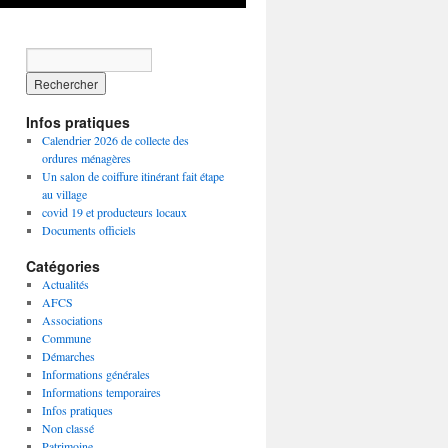
Infos pratiques
Calendrier 2026 de collecte des
ordures ménagères
Un salon de coiffure itinérant fait étape
au village
covid 19 et producteurs locaux
Documents officiels
Catégories
Actualités
AFCS
Associations
Commune
Démarches
Informations générales
Informations temporaires
Infos pratiques
Non classé
Patrimoine