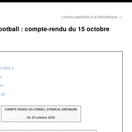
Lecture papillotes à la bibliothèque
→
ootball : compte-rendu du 15 octobre