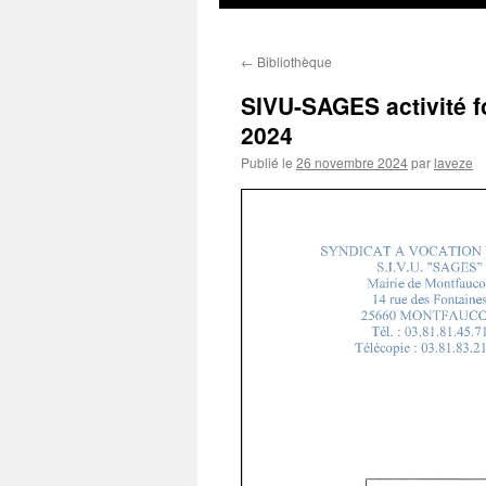
au
←
Bibliothèque
contenu
SIVU-SAGES activité f
2024
Publié le
26 novembre 2024
par
laveze