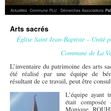
Aller
Actualités
Commune
PLU
Démarches
Associations
Pat
au
Arts sacrés
contenu
Église Saint Jean-Baptiste – Unité 
Commune de La V
L’inventaire du patrimoine des arts 
été réalisé par une équipe de bén
résultant de ce travail, peut être consul
L’équipe ayant tr
était composée
Monique ROUHIE