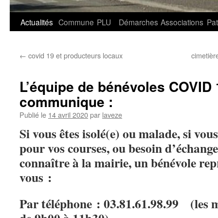
Aller
Actualités
Commune
PLU
Démarches
Associations
Pat
au
←
covid 19 et producteurs locaux
cimetièr
contenu
L’équipe de bénévoles COVID 
communique :
Publié le
14 avril 2020
par
laveze
Si vous êtes isolé(e) ou malade, si vou
pour vos courses, ou besoin d’échanger
connaître à la mairie, un bénévole re
vous :
Par téléphone : 03.81.61.98.99 (les m