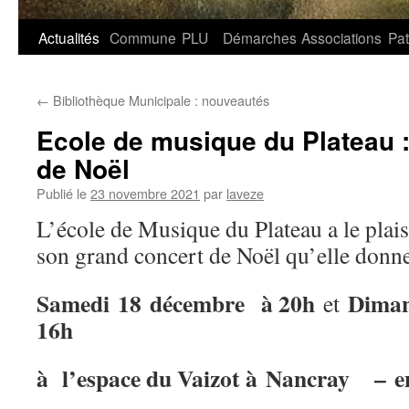
Aller
Actualités
Commune
PLU
Démarches
Associations
Pat
au
←
Bibliothèque Municipale : nouveautés
contenu
Ecole de musique du Plateau 
de Noël
Publié le
23 novembre 2021
par
laveze
L’école de Musique du Plateau a le plai
son grand concert de Noël qu’elle donne
Samedi 18 décembre à 20h
Diman
et
16h
à l’espace du Vaizot à Nancray – en