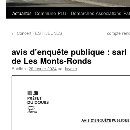
Aller
Actualités
Commune
PLU
Démarches
Associations
Pat
au
←
Concert FESTI’JEUNES
compte-rend
contenu
avis d’enquête publique : sa
de Les Monts-Ronds
Publié le
29 février 2024
par
laveze