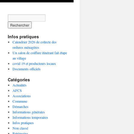
Infos pratiques
Calendrier 2026 de collecte des
ordures ménagères
Un salon de coiffure itinérant fait étape
au village
covid 19 et producteurs locaux
Documents officiels
Catégories
Actualités
AFCS
Associations
Commune
Démarches
Informations générales
Informations temporaires
Infos pratiques
Non classé
Patrimoine