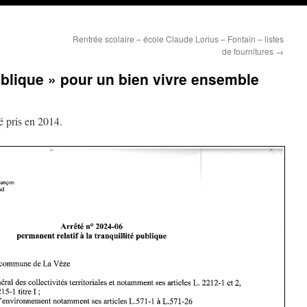
Rentrée scolaire – école Claude Lorius – Fontain – listes
de fournitures
→
publique » pour un bien vivre ensemble
é pris en 2014.