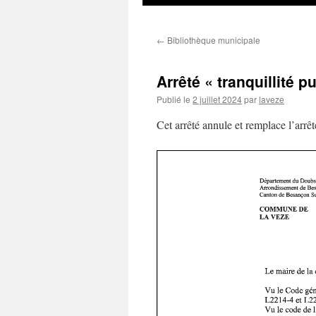
au
←
Bibliothèque municipale
contenu
Arrêté « tranquillité 
Publié le
2 juillet 2024
par
laveze
Cet arrêté annule et remplace l’arrêt