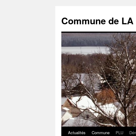
Commune de LA
Actualités
Commune
PLU
Dém
Aller